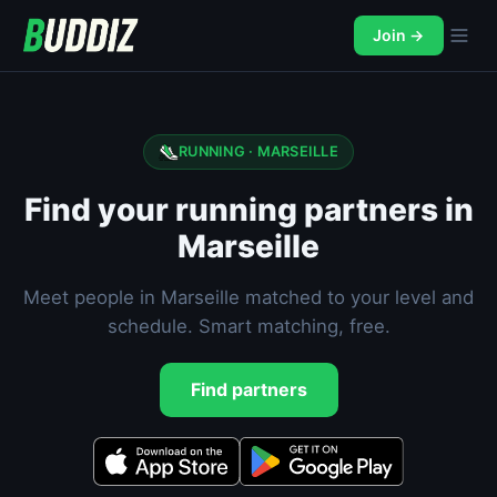
Join →
RUNNING · MARSEILLE
Find your running partners in
Marseille
Meet people in Marseille matched to your level and
schedule. Smart matching, free.
Find partners