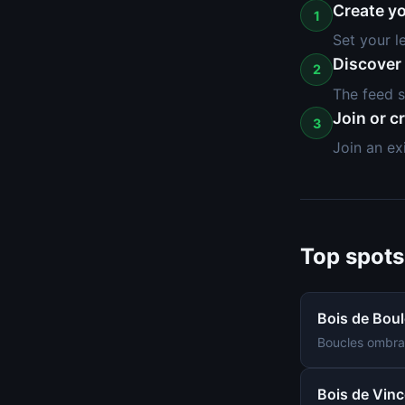
Create yo
1
Set your l
Discover
2
The feed s
Join or c
3
Join an ex
Top spots
Bois de Bou
Boucles ombragé
Bois de Vin