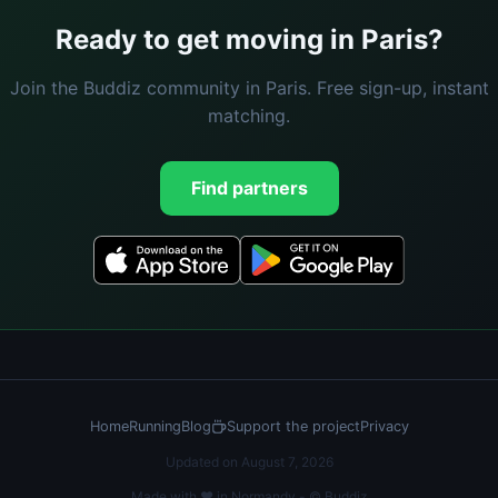
Ready to get moving in Paris?
Join the Buddiz community in Paris. Free sign-up, instant
matching.
Find partners
Home
Running
Blog
Support the project
Privacy
Updated on August 7, 2026
Made with ❤️ in Normandy - © Buddiz