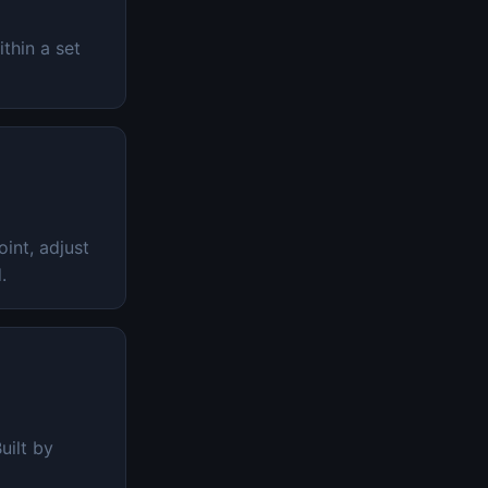
thin a set
int, adjust
.
uilt by