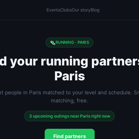
Events
Clubs
Our story
Blog
RUNNING · PARIS
d your running partner
Paris
t people in Paris matched to your level and schedule. S
matching, free.
3 upcoming outings near Paris right now
Find partners