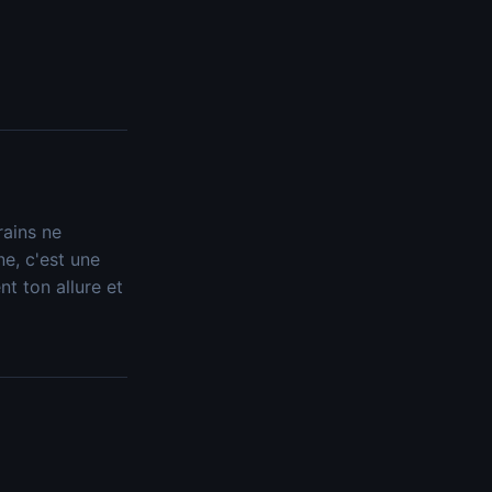
rains ne
e, c'est une
t ton allure et