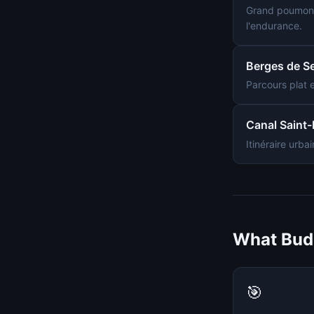
Grand poumon v
l'endurance.
Berges de S
Parcours plat e
Canal Saint-M
Itinéraire urba
What Budd
🎯