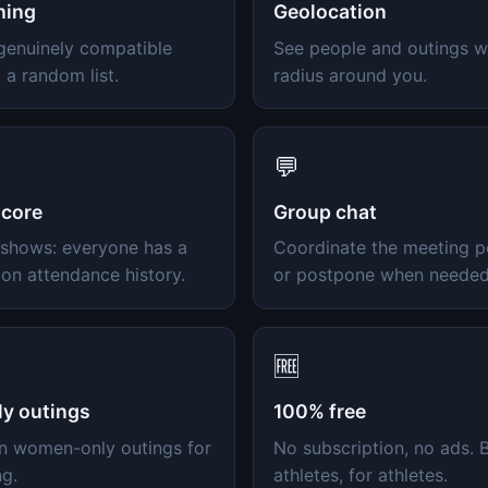
hing
Geolocation
genuinely compatible
See people and outings wi
 a random list.
radius around you.
💬
score
Group chat
shows: everyone has a
Coordinate the meeting po
on attendance history.
or postpone when needed
🆓
y outings
100% free
in women-only outings for
No subscription, no ads. B
ng.
athletes, for athletes.