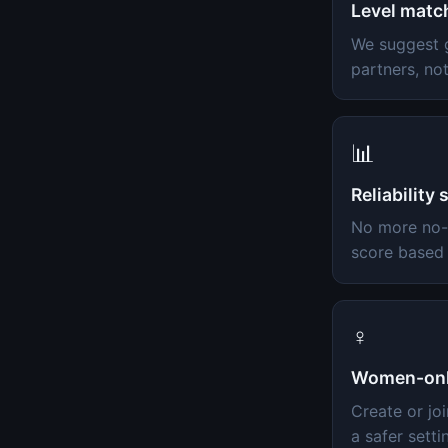
Level matc
We suggest 
partners, not
📊
Reliability 
No more no-
score based 
♀️
Women-onl
Create or jo
a safer setti