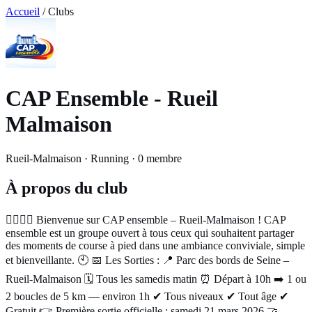
Accueil
/ Clubs
CAP Ensemble - Rueil
Malmaison
Rueil-Malmaison · Running · 0 membre
À propos du club
🏃‍♂️🏃‍♀️ Bienvenue sur CAP ensemble – Rueil-Malmaison ! CAP
ensemble est un groupe ouvert à tous ceux qui souhaitent partager
des moments de course à pied dans une ambiance conviviale, simple
et bienveillante. 🕙 📅 Les Sorties : 📍 Parc des bords de Seine –
Rueil-Malmaison 🗓️ Tous les samedis matin ⏰ Départ à 10h ➡️ 1 ou
2 boucles de 5 km — environ 1h ✔ Tous niveaux ✔ Tout âge ✔
Gratuit 👉 Première sortie officielle : samedi 21 mars 2026 🤝